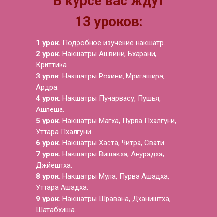
В курсе вас ждут
13 уроков:
1 урок.
Подробное изучение накшатр.
2 урок.
Накшатры Ашвини, Бхарани,
Криттика
3 урок.
Накшатры Рохини, Мригашира,
Ардра.
4 урок.
Накшатры Пунарвасу, Пушья,
Ашлеша.
5 урок.
Накшатры Магха, Пурва Пхалгуни,
Уттара Пхалгуни.
6 урок.
Накшатры Хаста, Читра, Свати.
7 урок.
Накшатры Вишакха, Анурадха,
Джйештха.
8 урок.
Накшатры Мула, Пурва Ашадха,
Уттара Ашадха.
9 урок.
Накшатры Шравана, Дхаништха,
Шатабхиша.