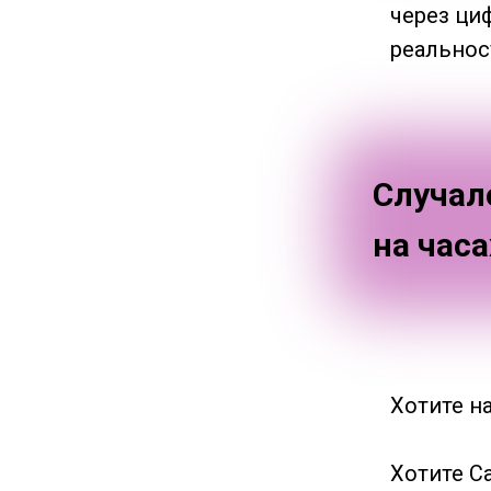
через ци
реальнос
Случал
на час
Хотите н
Хотите С