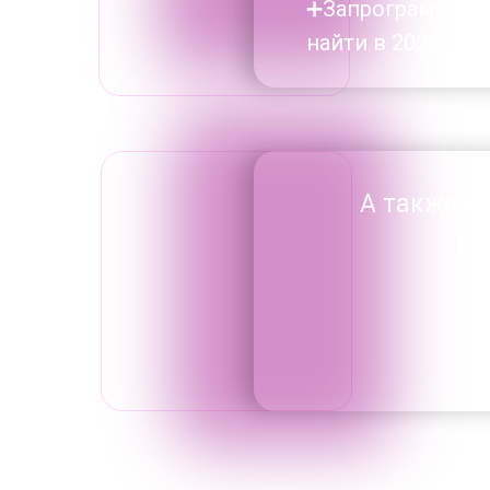
➕Запрограммируе
найти в 2025
А также с
ра