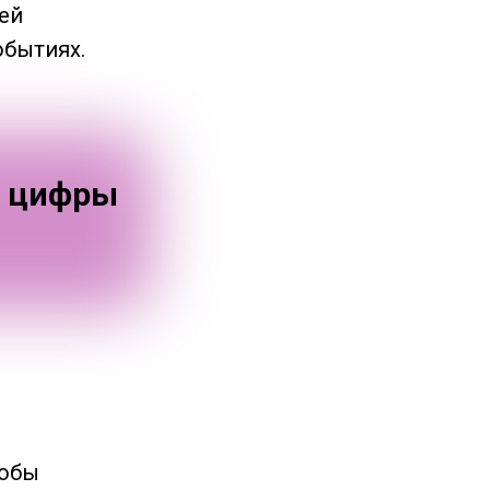
ей
обытиях.
е цифры
тобы