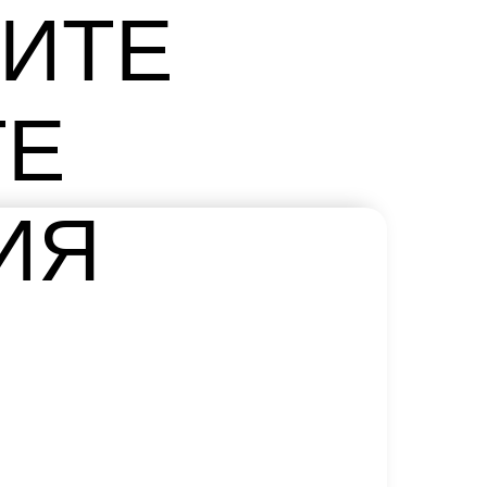
ЧИТЕ
ТЕ
ИЯ
и, покупку автомобиля
ский прогноз
нове цифрового кода