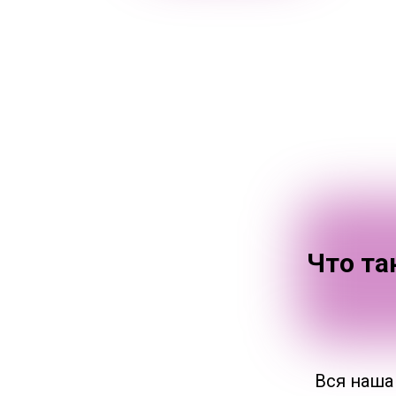
Что та
Вся наша