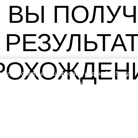
 ВЫ ПОЛУ
 РЕЗУЛЬТА
РОХОЖДЕН
ой персональный цифровой код на 2025 год
ю каждой цифры лично для вас
 внедрения кода в свою жизнь
инансовый код на приобретение недвижимост
ас будут ожидать в 2025 году, нумерологиче
апрограммировать ежедневные события на ос
вой личный код удачи