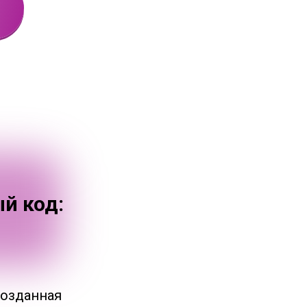
й код:
созданная