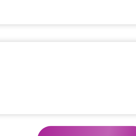
те финансовое расширение в любимом деле и
делаете Авторскую гипнопрактику на фи
сширить финансовую емкость и повыси
Для практического мастер-класса вам
5-6 листов формата А4 (без клеток),