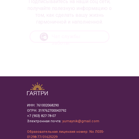
Подписывайтесь на наши соц сети,
получайте полезную информацию о
том, как сделать вашу жизнь
гармоничной и наполненной.
Чат службы
заботы
ИНН: 761002068290
ОГРН: 319762700043792
+7 (903) 827-78-07
Электронная почта:
yumaynik@gmail.com
Образовательная лицензия номер: No Л035-
01298-77/01625229