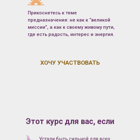
Прикоснетесь к теме
предназначения: не как к “великой
миссии”, а как к своему живому пути,
где есть радость, интерес и энергия.
ХОЧУ УЧАСТВОВАТЬ
1
2
3
4
5
Этот курс для вас, если
6
7
Устали быть сильной для всех,