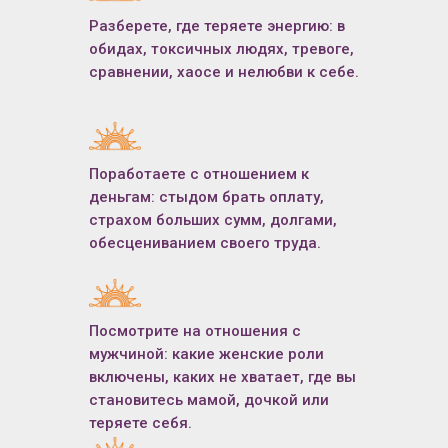
Разберете, где теряете энергию: в
обидах, токсичных людях, тревоге,
сравнении, хаосе и нелюбви к себе.
Регулярные практические
вебинары от Юлии Майник и
с сильнейшими приглашенными
Поработаете с отношением к
мастерами и наставниками по
деньгам: стыдом брать оплату,
теме месяца, которые включают
страхом больших сумм, долгами,
в себя различные практики
обесцениванием своего труда.
Ускоренная трансформация
деструктивных жизненных
сценариев, через практические
Посмотрите на отношения с
вебинары и прямой контакт с
мужчиной: какие женские роли
Юлией Майник в чате
включены, каких не хватает, где вы
становитесь мамой, дочкой или
теряете себя.